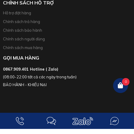
CHÍNH SÁCH HỖ TRỢ
Hỗ trợ đặt hàng
Chính sách trả hàng
Chính sách bảo hành
Chính sách người dùng
Chính sách mua hàng
GỌI MUA HÀNG
0867.909.401 Hotline ( Zalo)
(08:00-22:00 tất cả các ngày trong tuần)
0
BẢO HÀNH - KHIẾU NẠI
2023 Copyright Đèn Năng Lượng Mặt Trời Giá Rẻ | Bảo Hành 2- 3 Năm | Giá
Tốt 0867909401. Design by
Chily