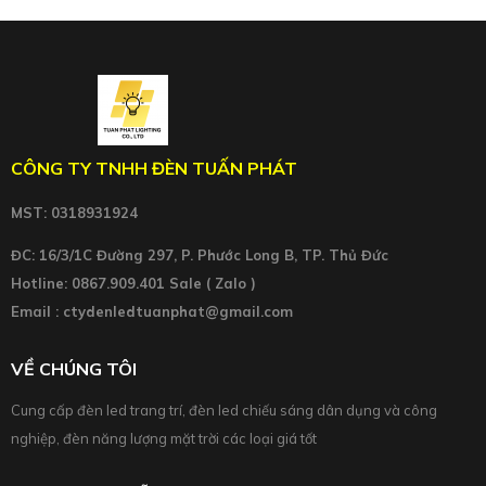
CÔNG TY TNHH ĐÈN TUẤN PHÁT
MST: 0318931924
ĐC: 16/3/1C Đường 297, P. Phước Long B, TP. Thủ Đức
Hotline: 0867.909.401 Sale ( Zalo )
Email : ctydenledtuanphat@gmail.com
VỀ CHÚNG TÔI
Cung cấp đèn led trang trí, đèn led chiếu sáng dân dụng và công
nghiệp, đèn năng lượng mặt trời các loại giá tốt