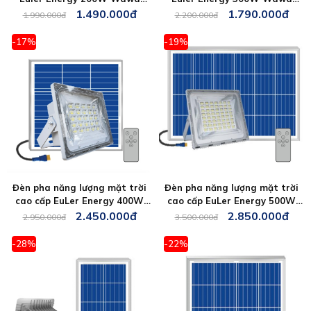
Light 3.0
Light 4.0
1.490.000đ
1.790.000đ
1.990.000đ
2.200.000đ
-17%
-19%
Đèn pha năng lượng mặt trời
Đèn pha năng lượng mặt trời
cao cấp EuLer Energy 400W
cao cấp EuLer Energy 500W
Wawa Light 5.0
Wawa Light 6.0
2.450.000đ
2.850.000đ
2.950.000đ
3.500.000đ
-28%
-22%