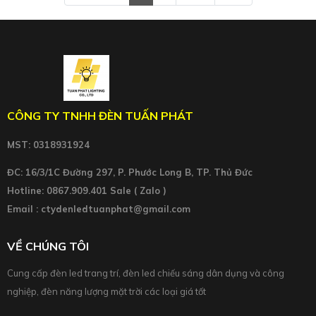
CÔNG TY TNHH ĐÈN TUẤN PHÁT
MST: 0318931924
ĐC: 16/3/1C Đường 297, P. Phước Long B, TP. Thủ Đức
Hotline: 0867.909.401 Sale ( Zalo )
Email : ctydenledtuanphat@gmail.com
VỀ CHÚNG TÔI
Cung cấp đèn led trang trí, đèn led chiếu sáng dân dụng và công
nghiệp, đèn năng lượng mặt trời các loại giá tốt