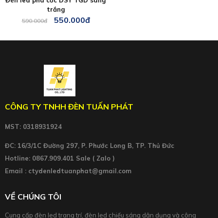
Đèn led pha cốc DSY TGD sáng
trắng
550.000đ
590.000đ
CÔNG TY TNHH ĐÈN TUẤN PHÁT
MST: 0318931924
ĐC: 16/3/1C Đường 297, P. Phước Long B, TP. Thủ Đức
Hotline: 0867.909.401 Sale ( Zalo )
Email : ctydenledtuanphat@gmail.com
VỀ CHÚNG TÔI
Cung cấp đèn led trang trí, đèn led chiếu sáng dân dụng và công