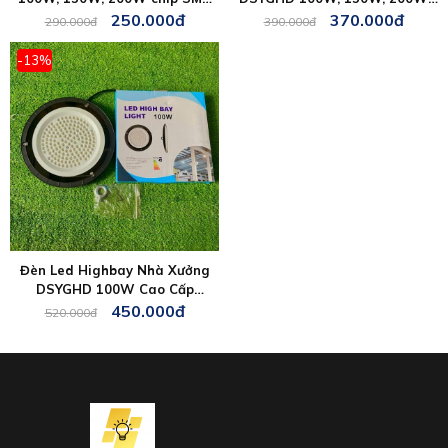
5730 DSYNX
cao cấp DSYGHD
250.000đ
370.000đ
290.000đ
390.000đ
-13%
Đèn Led Highbay Nhà Xưởng
DSYGHD 100W Cao Cấp
DSYYLT
450.000đ
520.000đ